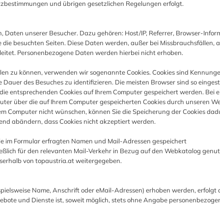
zbestimmungen und übrigen gesetzlichen Regelungen erfolgt.
h, Daten unserer Besucher. Dazu gehören: Host/IP, Referrer, Browser-Infor
e die besuchten Seiten. Diese Daten werden, außer bei Missbrauchsfällen, al
geleitet. Personenbezogene Daten werden hierbei nicht erhoben.
ellen zu können, verwenden wir sogenannte Cookies. Cookies sind Kennunge
Dauer des Besuches zu identifizieren. Die meisten Browser sind so eingeste
s die entsprechenden Cookies auf Ihrem Computer gespeichert werden. Bei 
puter über die auf Ihrem Computer gespeicherten Cookies durch unseren W
hrem Computer nicht wünschen, können Sie die Speicherung der Cookies dad
end abändern, dass Cookies nicht akzeptiert werden.
e im Formular erfragten Namen und Mail-Adressen gespeichert
ßlich für den relevanten Mail-Verkehr in Bezug auf den Webkatalog genut
sserhalb von topaustria.at weitergegeben.
ielsweise Name, Anschrift oder eMail-Adressen) erhoben werden, erfolgt 
ngebote und Dienste ist, soweit möglich, stets ohne Angabe personenbezoge