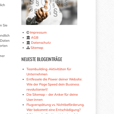
lich
h
n Sie
Impressum
ändlich
AGB
n Daten
Datenschutz
erten
Sitemap
iner
NEUESTE
BLOGEINTRÄGE
Teambuilding-Aktivitäten für
Unternehmen
Entfessele die Power deiner Website:
Wie der Page Speed dein Business
revolutioniert!
Die Sitemap – der Anker für deine
User:innen
Flugverspätung vs. Nichtbeförderung.
Wer bekommt eine Entschädigung?