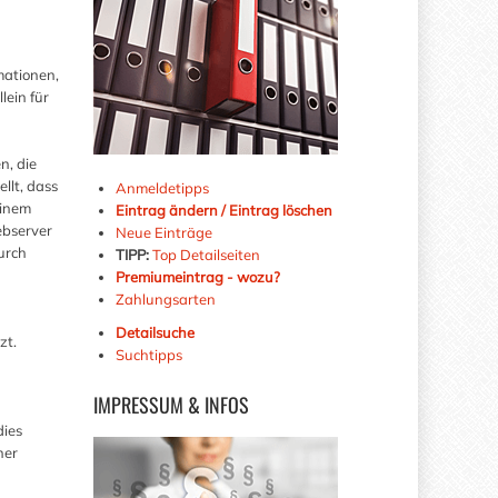
mationen,
lein für
n, die
llt, dass
Anmeldetipps
einem
Eintrag ändern / Eintrag löschen
ebserver
Neue Einträge
urch
TIPP:
Top Detailseiten
Premiumeintrag - wozu?
Zahlungsarten
Detailsuche
zt.
Suchtipps
IMPRESSUM
& INFOS
dies
ner