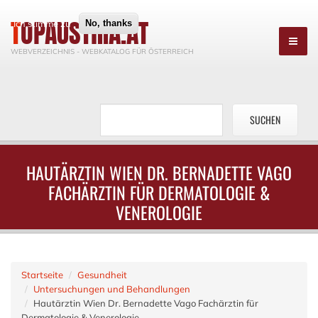
TOPAUSTRIA.AT
Ich stimme zu
No, thanks
WEBVERZEICHNIS - WEBKATALOG FÜR ÖSTERREICH
HAUTÄRZTIN WIEN DR. BERNADETTE VAGO
FACHÄRZTIN FÜR DERMATOLOGIE &
VENEROLOGIE
Startseite
Gesundheit
Untersuchungen und Behandlungen
Hautärztin Wien Dr. Bernadette Vago Fachärztin für
Dermatologie & Venerologie