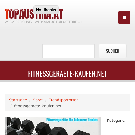
TOPAUSTRIA.AT
Ich stimme zu
No, thanks
WEBVERZEICHNIS - WEBKATALOG FÜR ÖSTERREICH
FITNESSGERAETE-KAUFEN.NET
Startseite
Sport
Trendsportarten
fitnessgeraete-kaufen.net
Kategorie: