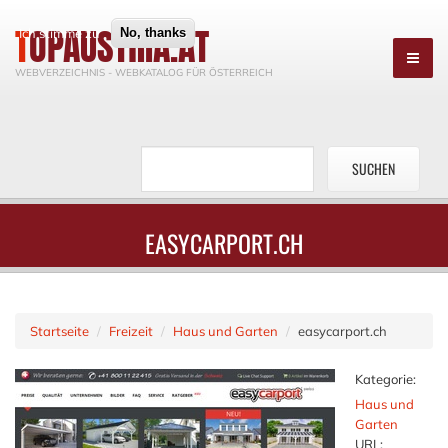
TOPAUSTRIA.AT
Ich stimme zu
No, thanks
WEBVERZEICHNIS - WEBKATALOG FÜR ÖSTERREICH
EASYCARPORT.CH
Startseite
Freizeit
Haus und Garten
easycarport.ch
Kategorie:
Haus und
Garten
URL: